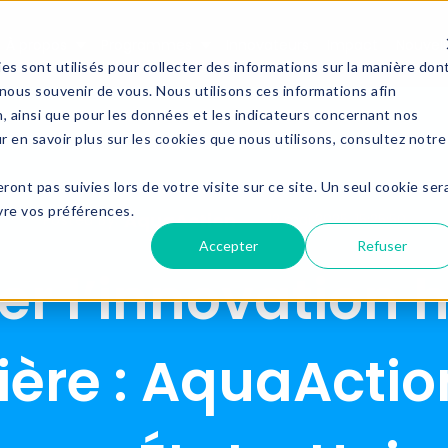
À propos
Programmes
Innovateurs
Impact
Nouvell
Show submenu for À propos
Show submenu for Progra
es sont utilisés pour collecter des informations sur la manière don
ous souvenir de vous. Nous utilisons ces informations afin
n, ainsi que pour les données et les indicateurs concernant nos
ur en savoir plus sur les cookies que nous utilisons, consultez notre
eront pas suivies lors de votre visite sur ce site. Un seul cookie ser
ivre vos préférences.
AquaAction
Posted By:
12 mai 2025, 15:25:50
Accepter
Refuser
er l’innovation 
ière : AquaActi