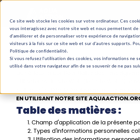
Ce site web stocke les cookies sur votre ordinateur. Ces cooki
vous interagissez avec notre site web et nous permettent de n
d'améliorer et de personnaliser votre expérience de navigatio
Politique de confident
visiteurs à la fois sur ce site web et sur d'autres supports. Po
Politique de confidentialité.
aquaaction.org
Si vous refusez l'utilisation des cookies, vos informations ne s
AquaAction (" AquaAction " ou " nous ") acc
utilisé dans votre navigateur afin de se souvenir de ne pas su
au sérieux la confidentialité des renseign
utilisateurs du site Web (le " site Web "), ain
politique ") détaille également notre engag
EN UTILISANT NOTRE SITE AQUAACTION.ORG
Table des matières :
1. Champ d'application de la présente po
2. Types d'informations personnelles co
3. Utilisation des informations personnel