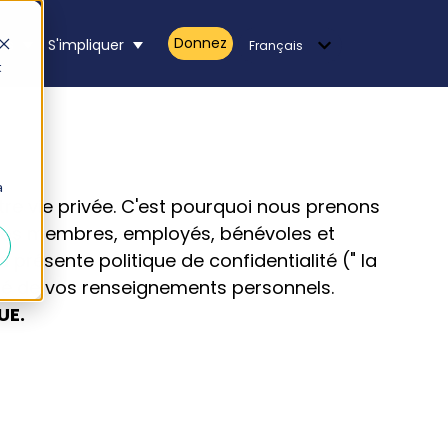
Donnez
es
S'impliquer
Français
mmes
Show submenu for Nouvelles
Show submenu for S'impliquer
t
a
re vie privée. C'est pourquoi nous prenons
e nos membres, employés, bénévoles et
a présente politique de confidentialité (" la
ité de vos renseignements personnels.
UE.