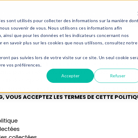
À propos
Programmes
Innovateurs
Impact
Nouvell
Show submenu for À propos
Show submenu for Progra
es sont utilisés pour collecter des informations sur la manière don
ous souvenir de vous. Nous utilisons ces informations afin
n, ainsi que pour les données et les indicateurs concernant nos
ialité
ur en savoir plus sur les cookies que nous utilisons, consultez notre
eront pas suivies lors de votre visite sur ce site. Un seul cookie ser
orde une grande importance à la protection de vot
ivre vos préférences.
ements personnels (tels que définis ci-dessous) d
Accepter
Refuser
si que le respect des lois applicables à cet égard. L
ement et les mesures prises pour assurer la sécur
, VOUS ACCEPTEZ LES TERMES DE CETTE POLITIQ
litique
llectées
les collectées