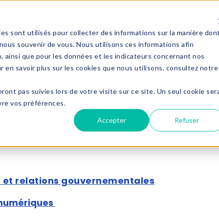
À propos
Programmes
Innovateurs
Impact
Nouvell
Show submenu for À propos
Show submenu for Progra
es sont utilisés pour collecter des informations sur la manière don
ous souvenir de vous. Nous utilisons ces informations afin
n, ainsi que pour les données et les indicateurs concernant nos
es
ur en savoir plus sur les cookies que nous utilisons, consultez notre
eront pas suivies lors de votre visite sur ce site. Un seul cookie ser
ivre vos préférences.
Accepter
Refuser
tre équipe. Nous sommes actuellement à la reche
s et relations gouvernementales
numériques