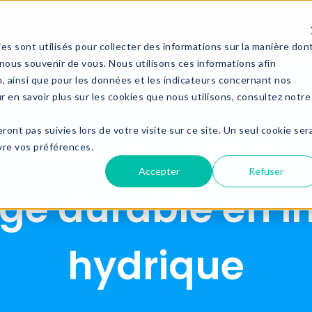
À propos
Programmes
Innovateurs
Impact
Nouvell
Show submenu for À propos
Show submenu for Progra
es sont utilisés pour collecter des informations sur la manière don
ous souvenir de vous. Nous utilisons ces informations afin
n, ainsi que pour les données et les indicateurs concernant nos
ur en savoir plus sur les cookies que nous utilisons, consultez notre
eront pas suivies lors de votre visite sur ce site. Un seul cookie ser
ivre vos préférences.
AquaAction
Posted By:
29 mai 2025, 07:43:50
Accepter
Refuser
age durable en i
hydrique