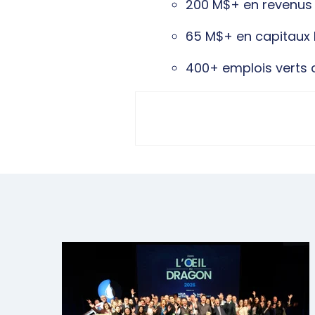
200 M$+ en revenus
65 M$+ en capitaux 
400+ emplois verts 
Share this 