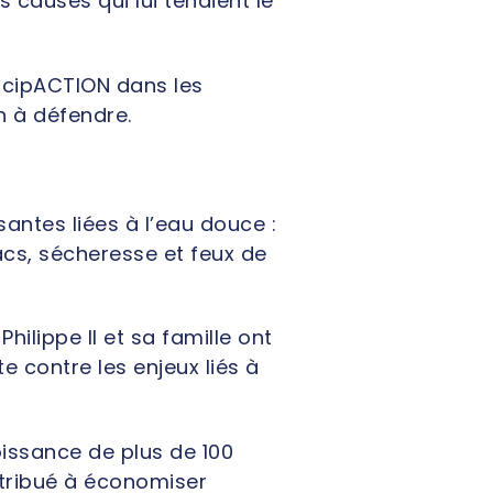
s causes qui lui tenaient le
icipACTION dans les
n à défendre.
ntes liées à l’eau douce :
acs, sécheresse et feux de
ilippe II et sa famille ont
e contre les enjeux liés à
oissance de plus de 100
ntribué à économiser