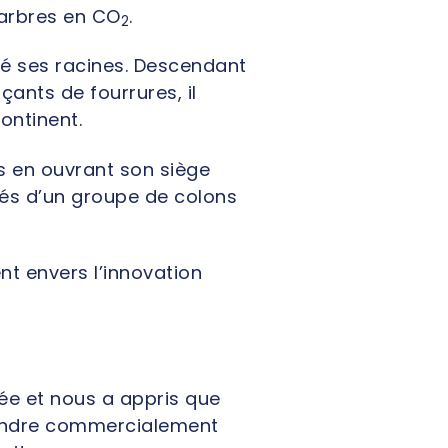
 arbres en CO
.
2
ré ses
racines. Descendant
ants de fourrures, il
ontinent.
is en ouvrant son siège
ôtés d’un groupe de colons
t envers l’innovation
dée et nous a appris que
a rendre commercialement