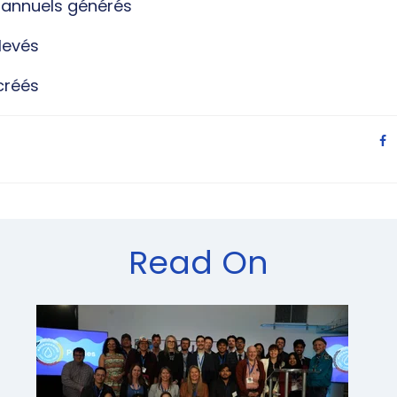
 annuels générés
levés
créés
article:
Read On